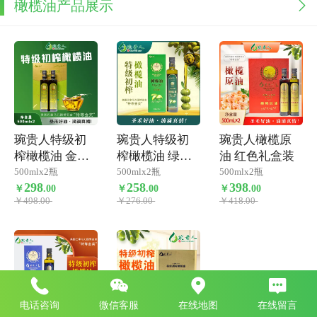
橄榄油产品展示
琬贵人特级初
琬贵人特级初
琬贵人橄榄原
榨橄榄油 金色
榨橄榄油 绿色
油 红色礼盒装
装
简装
500mlx2瓶
500mlx2瓶
500mlx2瓶
298
258
398
￥
.
00
￥
.
00
￥
.
00
￥498.00
￥276.00
￥418.00
电话咨询
微信客服
在线地图
在线留言