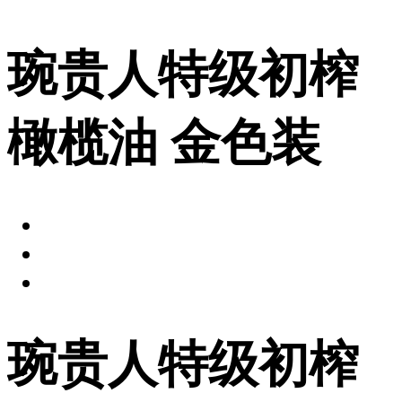
琬贵人特级初榨
橄榄油 金色装
琬贵人特级初榨